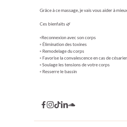
Grâce à ce massage, je vais vous aider à mieux 
Ces bienfaits 🌿
▫️Reconnexion avec son corps
▫️ Élimination des toxines
▫️ Remodelage du corps
▫️ Favorise la convalescence en cas de césari
▫️ Soulage les tensions de votre corps
▫️ Resserre le bassin