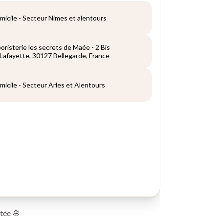
ptée 🌸